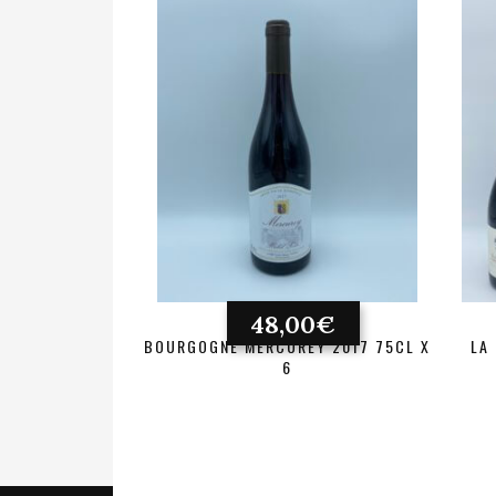
48,00
€
BOURGOGNE MERCUREY 2017 75CL X
LA
6