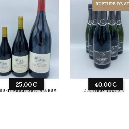
RUPTURE DE S
25,00
€
40,00
€
 BORIE ROUGE 2018 MAGNUM
COCTEAUX 75CL X 6