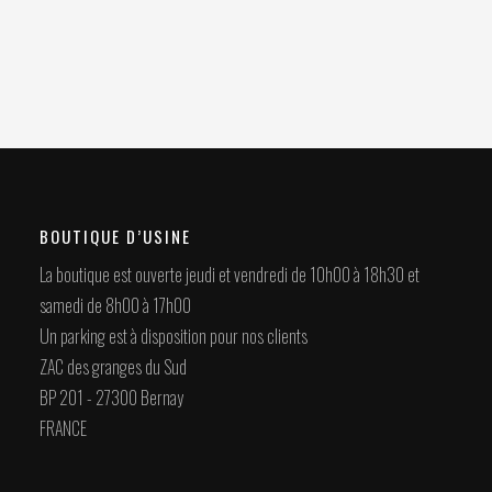
BOUTIQUE D’USINE
La boutique est ouverte jeudi et vendredi de 10h00 à 18h30 et
samedi de 8h00 à 17h00
Un parking est à disposition pour nos clients
ZAC des granges du Sud
BP 201 - 27300 Bernay
FRANCE