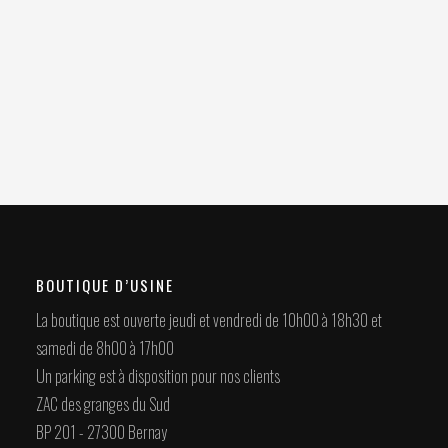
BOUTIQUE D’USINE
La boutique est ouverte jeudi et vendredi de 10h00 à 18h30 et
samedi de 8h00 à 17h00
Un parking est à disposition pour nos clients
ZAC des granges du Sud
BP 201 - 27300 Bernay