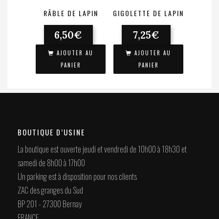
RÂBLE DE LAPIN
GIGOLETTE DE LAPIN
6,50
€
7,25
€
AJOUTER AU
AJOUTER AU
PANIER
PANIER
BOUTIQUE D’USINE
La boutique est ouverte jeudi et vendredi de 10h00 à 18h30 et
samedi de 8h00 à 17h00
Un parking est à disposition pour nos clients
ZAC des granges du Sud
BP 201 - 27300 Bernay
FRANCE