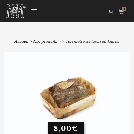
0
DÉPLIER
LA
NAVIGATION
Accueil
>
Nos produits
>
> Terrinette de lapin au laurier
8,00
€