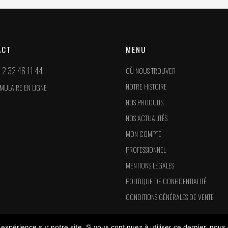
ACT
MENU
 2 32 46 11 44
OÙ NOUS TROUVER
NOTRE HISTOIRE
MULAIRE EN LIGNE
NOS PRODUITS
NOS ACTUALITÉS
MON COMPTE
PROFESSIONNEL
MENTIONS LÉGALES
POLITIQUE DE CONFIDENTIALITÉ
CONDITIONS GÉNÉRALES DE VENTE
 expérience sur notre site. Si vous continuez à utiliser ce dernier, nous