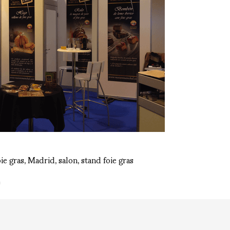
oie gras
Madrid
salon
stand foie gras
,
,
,
D