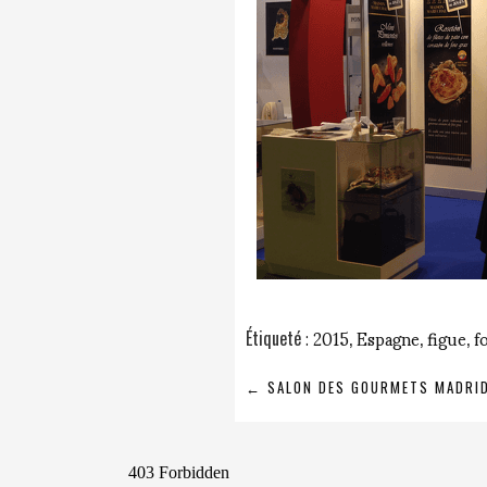
2015
Espagne
figue
f
Étiqueté
,
,
,
NAVIGATION
←
SALON DES GOURMETS MADRI
DE
L’ARTICLE