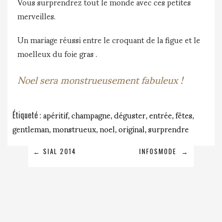
Vous surprendrez tout le monde avec ces petites
merveilles.
Un mariage réussi entre le croquant de la figue et le
moelleux du foie gras .
Noel sera monstrueusement fabuleux !
apéritif
champagne
déguster
entrée
fêtes
Étiqueté
,
,
,
,
,
gentleman
monstrueux
noel
original
surprendre
,
,
,
,
NAVIGATION
←
SIAL 2014
INFOSMODE
→
DE
L’ARTICLE