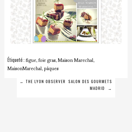
figue
foie gras
Maison Marechal
Étiqueté
,
,
,
MaisonMarechal
pâques
,
NAVIGATION
←
THE LYON OBSERVER
SALON DES GOURMETS
MADRID
→
DE
L’ARTICLE