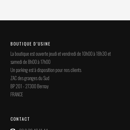
BOUTIQUE D’USINE
La boutique est ouverte jeudi et vendredi de 10h00 à 18h30 et
samedi de 8h00 à 17h00
Un parking est à disposition pour nos clients
ZAC des granges du Sud
BP 201 - 27300 Bernay
FRANCE
CONTACT