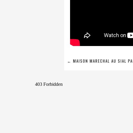
NAVIGATION
←
MAISON MARECHAL AU SIAL PA
DE
L’ARTICLE