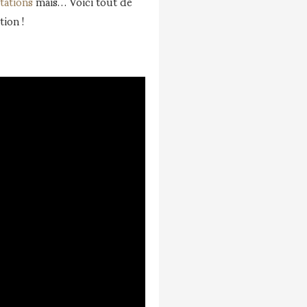
tations
mais… Voici tout de
ion !