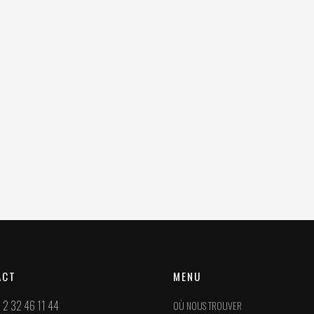
ACT
MENU
 2 32 46 11 44
OÙ NOUS TROUVER