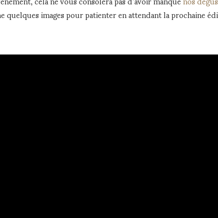
vènement, cela ne vous consolera pas d’avoir manqué
nos dégus
 quelques images pour patienter en attendant la prochaine édit