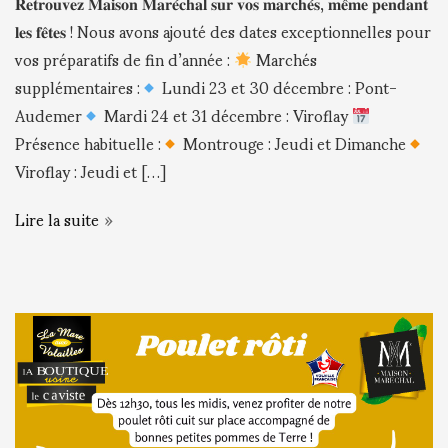
𝐑𝐞𝐭𝐫𝐨𝐮𝐯𝐞𝐳 𝐌𝐚𝐢𝐬𝐨𝐧 𝐌𝐚𝐫𝐞́𝐜𝐡𝐚𝐥 𝐬𝐮𝐫 𝐯𝐨𝐬 𝐦𝐚𝐫𝐜𝐡𝐞́𝐬, 𝐦𝐞̂𝐦𝐞 𝐩𝐞𝐧𝐝𝐚𝐧𝐭
𝐥𝐞𝐬 𝐟𝐞̂𝐭𝐞𝐬 ! Nous avons ajouté des dates exceptionnelles pour
vos préparatifs de fin d’année :
Marchés
supplémentaires :
Lundi 23 et 30 décembre : Pont-
Audemer
Mardi 24 et 31 décembre : Viroflay
Présence habituelle :
Montrouge : Jeudi et Dimanche
Viroflay : Jeudi et […]
Lire la suite