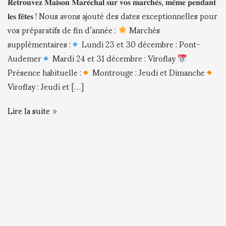
𝐑𝐞𝐭𝐫𝐨𝐮𝐯𝐞𝐳 𝐌𝐚𝐢𝐬𝐨𝐧 𝐌𝐚𝐫𝐞́𝐜𝐡𝐚𝐥 𝐬𝐮𝐫 𝐯𝐨𝐬 𝐦𝐚𝐫𝐜𝐡𝐞́𝐬, 𝐦𝐞̂𝐦𝐞 𝐩𝐞𝐧𝐝𝐚𝐧𝐭
𝐥𝐞𝐬 𝐟𝐞̂𝐭𝐞𝐬 ! Nous avons ajouté des dates exceptionnelles pour
vos préparatifs de fin d’année :
Marchés
supplémentaires :
Lundi 23 et 30 décembre : Pont-
Audemer
Mardi 24 et 31 décembre : Viroflay
Présence habituelle :
Montrouge : Jeudi et Dimanche
Viroflay : Jeudi et […]
Lire la suite