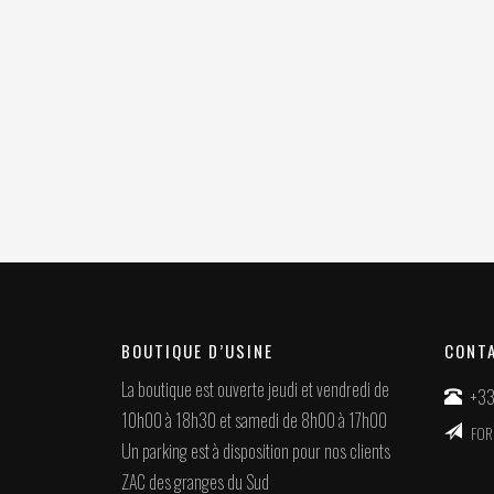
BOUTIQUE D’USINE
CONT
La boutique est ouverte jeudi et vendredi de
+33
10h00 à 18h30 et samedi de 8h00 à 17h00
FOR
Un parking est à disposition pour nos clients
ZAC des granges du Sud