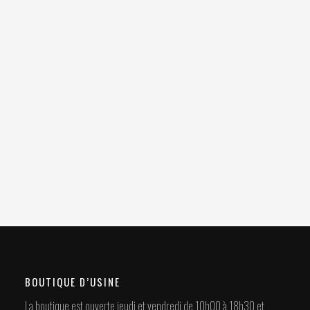
BOUTIQUE D’USINE
La boutique est ouverte jeudi et vendredi de 10h00 à 18h30 et